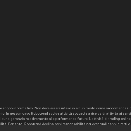
nte scopo informativo. Non deve essere inteso in alcun modo come raccomandazio
io. In nessun caso Robotrend svolge attività soggette a riserva di attività ai sensi d
 alcuna garanzia relativamente alle performance future. L’attività di trading onl
lità. Pertanto, Robotrend declina ogni responsabilità per eventuali danni diretti o 
altresì qualsiasi forma di responsabilità sull’affidabilità e la precisione di pubblic