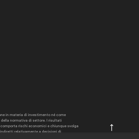
ne in materia di investimento né come
ella normativa di settore. I risultati
ine comporta rischi economici e chiunque svolga
indiretti relativamente a decisioni di
ità, informazioni, prodotti e dati distribuiti,