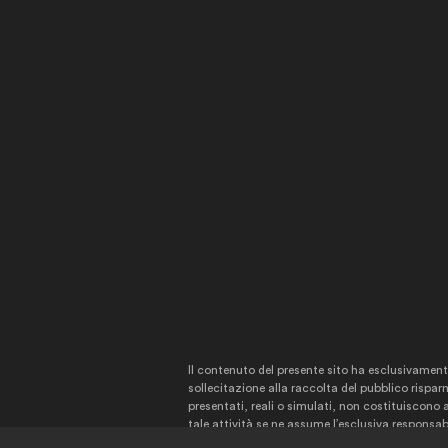
Il contenuto del presente sito ha esclusivame
sollecitazione alla raccolta del pubblico risparm
presentati, reali o simulati, non costituiscono
tale attività se ne assume l’esclusiva responsabi
investimento prese dall’utente stesso. Si declina 