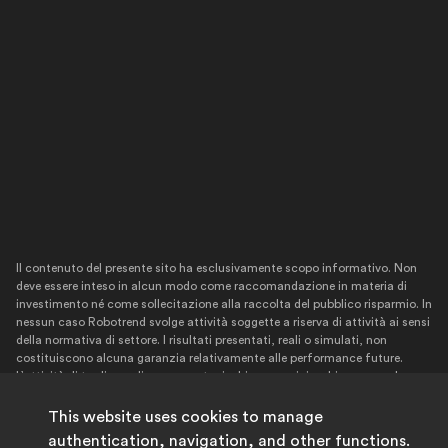
Il contenuto del presente sito ha esclusivamente scopo informativo. Non
deve essere inteso in alcun modo come raccomandazione in materia di
investimento né come sollecitazione alla raccolta del pubblico risparmio. In
nessun caso Robotrend svolge attività soggette a riserva di attività ai sensi
della normativa di settore. I risultati presentati, reali o simulati, non
costituiscono alcuna garanzia relativamente alle performance future.
L’attività di trading online comporta rischi economici e chiunque svolga
tale attività se ne assume l’esclusiva responsabilità. Pertanto, Robotrend
declina ogni responsabilità per eventuali danni diretti o indiretti
This website uses cookies to manage
relativamente a decisioni di investimento prese dall’utente stesso. Si
authentication, navigation, and other functions.