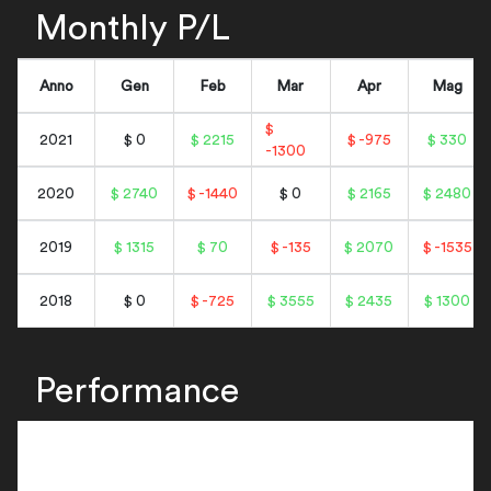
Monthly P/L
Anno
Gen
Feb
Mar
Apr
Mag
$
2021
$ 0
$ 2215
$ -975
$ 330
-1300
2020
$ 2740
$ -1440
$ 0
$ 2165
$ 2480
2019
$ 1315
$ 70
$ -135
$ 2070
$ -1535
2018
$ 0
$ -725
$ 3555
$ 2435
$ 1300
Performance