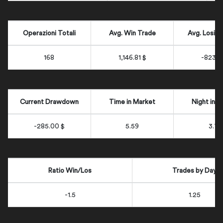
Operazioni Totali
Avg. Win Trade
Avg. Losin
168
1,146.81 $
-823.8
Current Drawdown
Time in Market
Night in 
-285.00 $
5.59
3.73
Ratio Win/Los
Trades by Day
-1.5
1.25